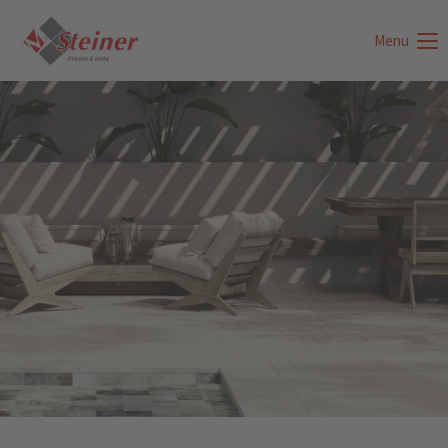
Menu
Login
Benutzername
Passwort
Anmelden
Register
|
Lost your password?
Support
Lorem ipsum dolor sit amet: