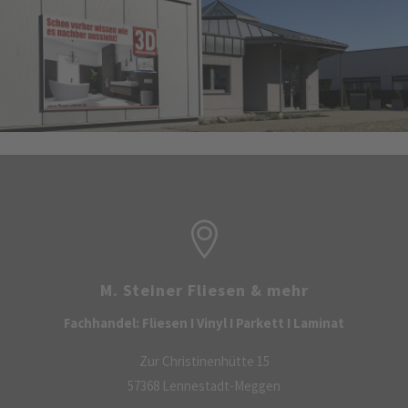
M. Steiner Fliesen & mehr
Fachhandel: Fliesen I Vinyl I Parkett I Laminat
Zur Christinenhütte 15
57368 Lennestadt-Meggen