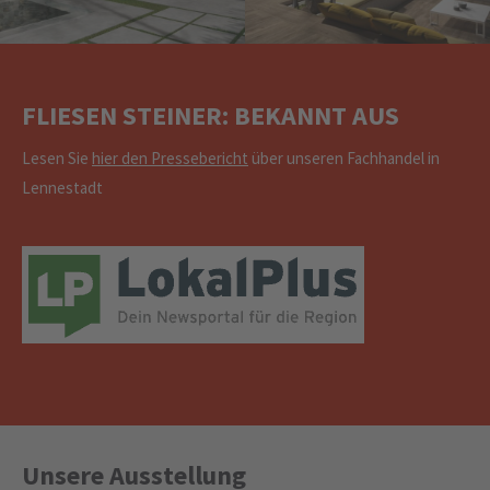
FLIESEN STEINER: BEKANNT AUS
Lesen Sie
hier den Pressebericht
über unseren Fachhandel in
Lennestadt
Unsere Ausstellung