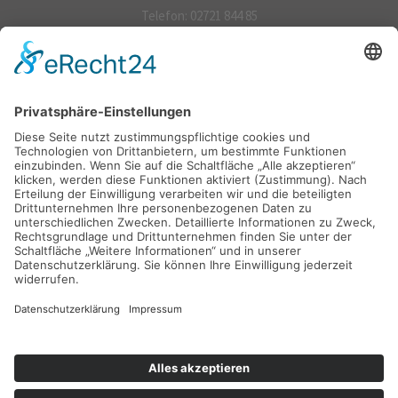
Telefon:
02721 844 85
Mail:
verkauf@fliesen-steiner.de
Öffnungszeiten
Montag - Freitag:
09.00 - 12.30 Uhr
14.00 - 18.00 Uhr
Samstag:
Nach vorheriger Terminabsprache