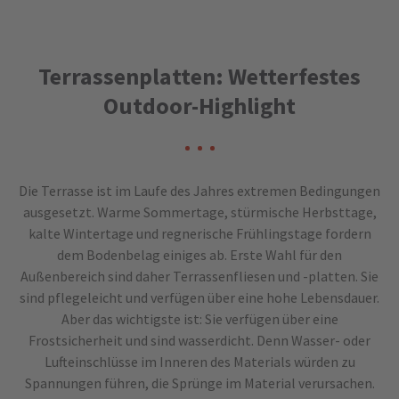
24h
/ 365days
Terrassenplatten: Wetterfestes
Outdoor-Highlight
We offer support for our customers
Mon - Fri 8:00am - 5:00pm
(GMT +1)
Die Terrasse ist im Laufe des Jahres extremen Bedingungen
Get in touch
ausgesetzt. Warme Sommertage, stürmische Herbsttage,
kalte Wintertage und regnerische Frühlingstage fordern
Cybersteel Inc.
dem Bodenbelag einiges ab. Erste Wahl für den
376-293 City Road, Suite 600
San Francisco, CA 94102
Außenbereich sind daher Terrassenfliesen und -platten. Sie
sind pflegeleicht und verfügen über eine hohe Lebensdauer.
Aber das wichtigste ist: Sie verfügen über eine
Have any questions?
Frostsicherheit und sind wasserdicht. Denn Wasser- oder
+44 1234 567 890
Lufteinschlüsse im Inneren des Materials würden zu
Spannungen führen, die Sprünge im Material verursachen.
Drop us a line