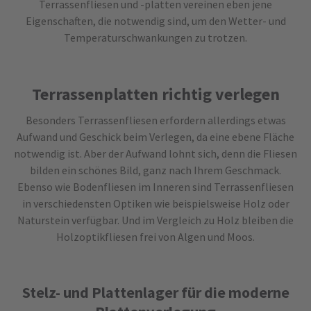
Terrassenfliesen und -platten vereinen eben jene
info@yourdomain.com
Eigenschaften, die notwendig sind, um den Wetter- und
Temperaturschwankungen zu trotzen.
About us
Lorem ipsum dolor sit amet, consectetuer
adipiscing elit.
Terrassenplatten richtig verlegen
Aenean commodo ligula eget dolor. Aenean massa. Cum
Besonders Terrassenfliesen erfordern allerdings etwas
sociis natoque penatibus et magnis dis parturient montes,
Aufwand und Geschick beim Verlegen, da eine ebene Fläche
nascetur ridiculus mus. Donec quam felis, ultricies nec.
notwendig ist. Aber der Aufwand lohnt sich, denn die Fliesen
bilden ein schönes Bild, ganz nach Ihrem Geschmack.
Ebenso wie Bodenfliesen im Inneren sind Terrassenfliesen
in verschiedensten Optiken wie beispielsweise Holz oder
Naturstein verfügbar. Und im Vergleich zu Holz bleiben die
Holzoptikfliesen frei von Algen und Moos.
Stelz- und Plattenlager für die moderne