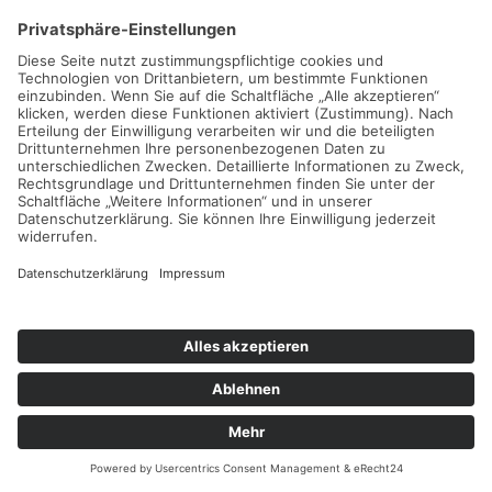
deutschen Datenschutzbehörden bei der Nutzung von Google
Analytics vollständig um.
6. Plugins und Tools
YouTube mit erweitertem Datenschutz
Diese Website bindet Videos der Website YouTube ein. Betreiber
der Seiten ist die Google Ireland Limited („Google“), Gordon
House, Barrow Street, Dublin 4, Irland.
Wir nutzen YouTube im erweiterten Datenschutzmodus. Dieser
Modus bewirkt laut YouTube, dass YouTube keine Informationen
über die Besucher auf dieser Website speichert, bevor diese sich
das Video ansehen. Die Weitergabe von Daten an YouTube-
Partner wird durch den erweiterten Datenschutzmodus
hingegen nicht zwingend ausgeschlossen. So stellt YouTube –
unabhängig davon, ob Sie sich ein Video ansehen – eine