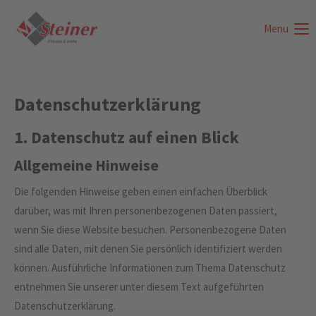
Menu
Login
Benutzername
Datenschutz­erklärung
Passwort
1. Datenschutz auf einen Blick
Allgemeine Hinweise
Die folgenden Hinweise geben einen einfachen Überblick
Anmelden
darüber, was mit Ihren personenbezogenen Daten passiert,
wenn Sie diese Website besuchen. Personenbezogene Daten
Register
|
Lost your password?
sind alle Daten, mit denen Sie persönlich identifiziert werden
Support
können. Ausführliche Informationen zum Thema Datenschutz
entnehmen Sie unserer unter diesem Text aufgeführten
Lorem ipsum dolor sit amet:
Datenschutzerklärung.