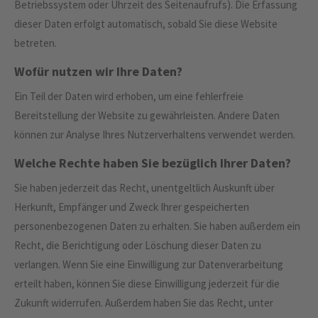
Betriebssystem oder Uhrzeit des Seitenaufrufs). Die Erfassung
info@yourdomain.com
dieser Daten erfolgt automatisch, sobald Sie diese Website
About us
betreten.
Wofür nutzen wir Ihre Daten?
Lorem ipsum dolor sit amet, consectetuer
adipiscing elit.
Ein Teil der Daten wird erhoben, um eine fehlerfreie
Aenean commodo ligula eget dolor. Aenean massa. Cum
Bereitstellung der Website zu gewährleisten. Andere Daten
sociis natoque penatibus et magnis dis parturient montes,
können zur Analyse Ihres Nutzerverhaltens verwendet werden.
nascetur ridiculus mus. Donec quam felis, ultricies nec.
Welche Rechte haben Sie bezüglich Ihrer Daten?
Sie haben jederzeit das Recht, unentgeltlich Auskunft über
Herkunft, Empfänger und Zweck Ihrer gespeicherten
personenbezogenen Daten zu erhalten. Sie haben außerdem ein
Recht, die Berichtigung oder Löschung dieser Daten zu
verlangen. Wenn Sie eine Einwilligung zur Datenverarbeitung
erteilt haben, können Sie diese Einwilligung jederzeit für die
Zukunft widerrufen. Außerdem haben Sie das Recht, unter