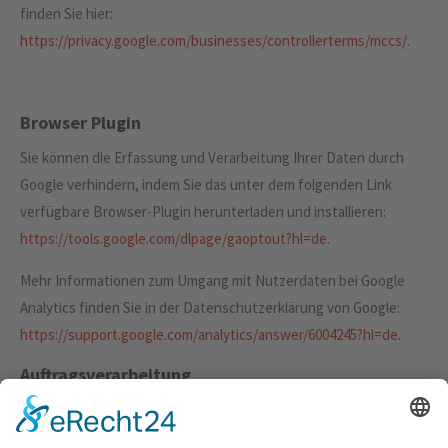
finden Sie hier:
https://privacy.google.com/businesses/controllerterms/mccs/
.
Browser Plugin
Sie können die Erfassung und Verarbeitung Ihrer Daten durch
Google verhindern, indem Sie das unter dem folgenden Link
verfügbare Browser-Plugin herunterladen und installieren:
https://tools.google.com/dlpage/gaoptout?hl=de
.
Mehr Informationen zum Umgang mit Nutzerdaten bei Google
Analytics finden Sie in der Datenschutzerklärung von Google:
https://support.google.com/analytics/answer/6004245?hl=de
.
Auftragsverarbeitung
Wir haben mit Google einen Vertrag zur Auftragsverarbeitung
abgeschlossen und setzen die strengen Vorgaben der