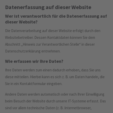
Datenerfassung auf dieser Website
24h
Wer ist verantwortlich für die Datenerfassung auf
/ 365days
dieser Website?
Die Datenverarbeitung auf dieser Website erfolgt durch den
Websitebetreiber. Dessen Kontaktdaten können Sie dem
We offer support for our customers
Abschnitt „Hinweis zur Verantwortlichen Stelle“ in dieser
Mon - Fri 8:00am - 5:00pm
(GMT +1)
Datenschutzerklärung entnehmen.
Get in touch
Wie erfassen wir Ihre Daten?
Cybersteel Inc.
Ihre Daten werden zum einen dadurch erhoben, dass Sie uns
376-293 City Road, Suite 600
diese mitteilen. Hierbei kann es sich z. B. um Daten handeln, die
San Francisco, CA 94102
Sie in ein Kontaktformular eingeben.
Have any questions?
Andere Daten werden automatisch oder nach Ihrer Einwilligung
+44 1234 567 890
beim Besuch der Website durch unsere IT-Systeme erfasst. Das
sind vor allem technische Daten (z. B. Internetbrowser,
Drop us a line